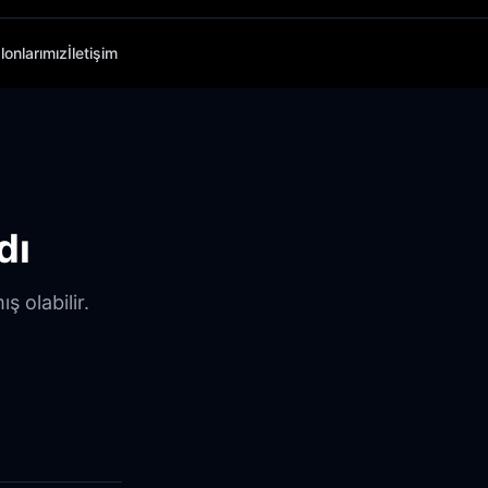
lonlarımız
İletişim
dı
ş olabilir.