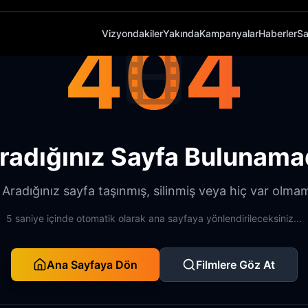
404
Vizyondakiler
Yakında
Kampanyalar
Haberler
Sa
radığınız Sayfa Bulunama
radığınız sayfa taşınmış, silinmiş veya hiç var olmamı
5 saniye içinde otomatik olarak ana sayfaya yönlendirileceksiniz...
Ana Sayfaya Dön
Filmlere Göz At