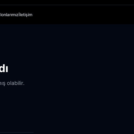
lonlarımız
İletişim
dı
ş olabilir.