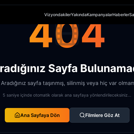
404
Vizyondakiler
Yakında
Kampanyalar
Haberler
Sa
radığınız Sayfa Bulunama
radığınız sayfa taşınmış, silinmiş veya hiç var olmamı
5 saniye içinde otomatik olarak ana sayfaya yönlendirileceksiniz...
Ana Sayfaya Dön
Filmlere Göz At